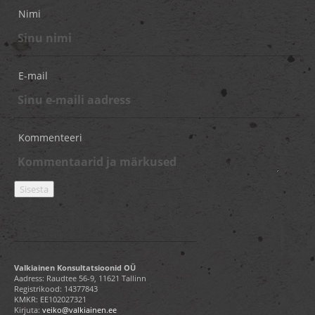
Nimi
E-mail
Kommenteeri
Valkiainen Konsultatsioonid OÜ
Aadress: Raudtee 56-9, 11621 Tallinn
Registrikood: 14377843
KMKR: EE102027321
Kirjuta:
veiko@valkiainen.ee