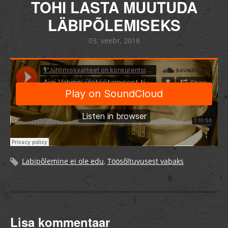
TOHI LASTA MUUTUDA
LÄBIPÕLEMISEKS
03. veebr, 2018
Labipõlemine ei ole edu
,
Töösõltuvusest vabaks
Lisa kommentaar