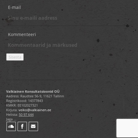
E-mail
Kommenteeri
Valkiainen Konsultatsioonid OÜ
Aadress: Raudtee 56-9, 11621 Tallinn
Registrikood: 14377843
KMKR: EE102027321
Kirjuta:
veiko@valkiainen.ee
Helista:
50 97 644
Jaga ...