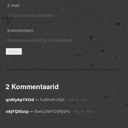
E-mail
Kommenteeri
2 Kommentaarid
_
qnWyApYXISd
hxWmPciOpt
May 16, 2020
_
vAjYQXlucp
BwnLdWYODRjoPu
May 16, 2020