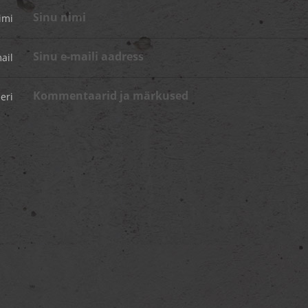
imi
ail
eri