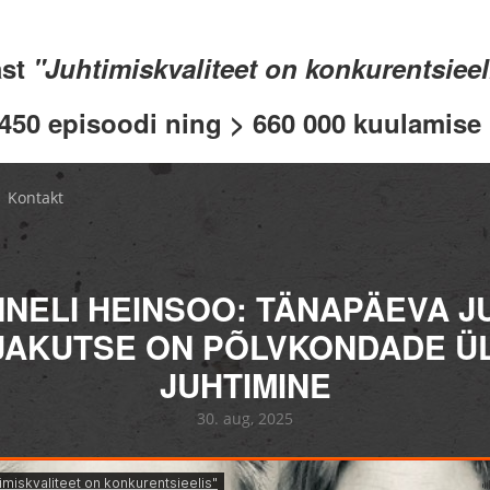
ast
"Juhtimiskvaliteet on konkurentsiee
 450 episoodi ning > 660 000 kuulamise .
Kontakt
NELI HEINSOO: TÄNAPÄEVA J
JAKUTSE ON PÕLVKONDADE Ü
JUHTIMINE
30. aug, 2025