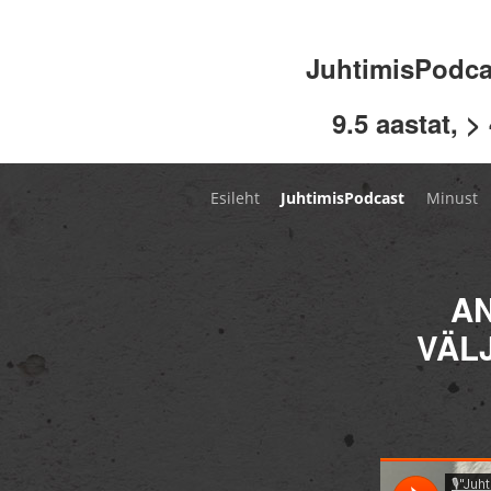
JuhtimisPodc
9.5 aastat, >
Esileht
JuhtimisPodcast
Minust
AN
VÄL