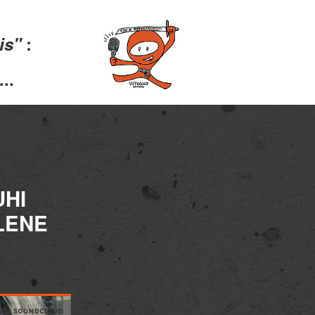
lis"
:
..
UHI
LENE