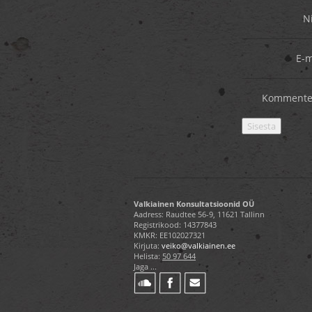
N
E-m
Kommente
Valkiainen Konsultatsioonid OÜ
Aadress: Raudtee 56-9, 11621 Tallinn
Registrikood: 14377843
KMKR: EE102027321
Kirjuta:
veiko@valkiainen.ee
Helista:
50 97 644
Jaga ...