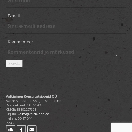
E-mail
Kommenteeri
Valkiainen Konsultatsioonid OÜ
Aadress: Raudtee 56-9, 11621 Tallinn
Registrikood: 14377843
KMKR: EE102027321
Kirjuta:
veiko@valkiainen.ee
Helista:
50 97 644
Jaga ...