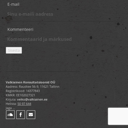
E-mail
Kommenteeri
Valkiainen Konsultatsioonid OÜ
Aadress: Raudtee 56-9, 11621 Tallinn
Registrikood: 14377843
KMKR: EE102027321
Kirjuta:
veiko@valkiainen.ee
Helista:
50 97 644
Jaga ...