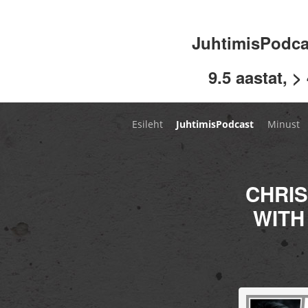
JuhtimisPodc
9.5 aastat, >
Esileht
JuhtimisPodcast
Minust
CHRIS
WITH