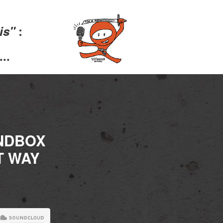
lis"
:
..
ANDBOX
T WAY