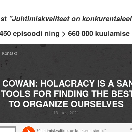
ast
"Juhtimiskvaliteet on konkurentsiee
 450 episoodi ning > 660 000 kuulamise .
Kontakt
 COWAN: HOLACRACY IS A S
 TOOLS FOR FINDING THE BES
TO ORGANIZE OURSELVES
13. nov, 2021