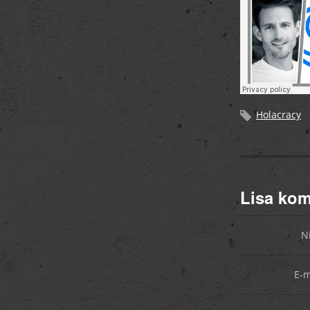
Holacracy
Lisa ko
N
E-m