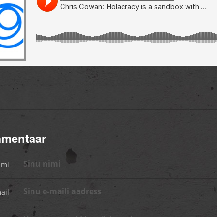
mmentaar
imi
ail