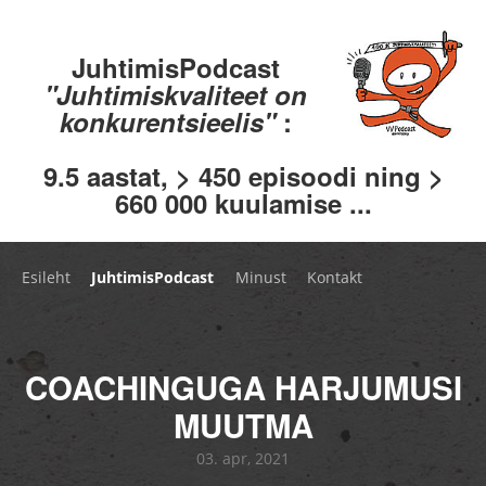
JuhtimisPodcast
"Juhtimiskvaliteet on
konkurentsieelis"
:
9.5 aastat, > 450 episoodi ning >
660 000 kuulamise ...
Esileht
JuhtimisPodcast
Minust
Kontakt
COACHINGUGA HARJUMUSI
MUUTMA
03. apr, 2021