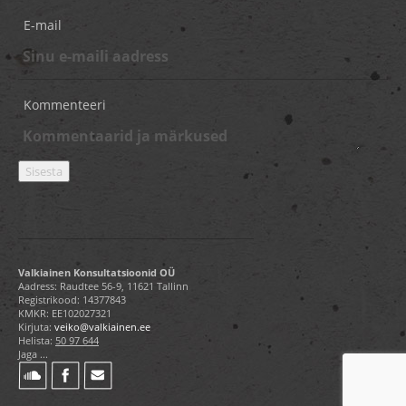
E-mail
Kommenteeri
Valkiainen Konsultatsioonid OÜ
Aadress: Raudtee 56-9, 11621 Tallinn
Registrikood: 14377843
KMKR: EE102027321
Kirjuta:
veiko@valkiainen.ee
Helista:
50 97 644
Jaga ...