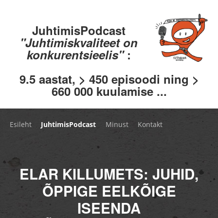
JuhtimisPodcast
"Juhtimiskvaliteet on
konkurentsieelis"
:
9.5 aastat, > 450 episoodi ning >
660 000 kuulamise ...
Esileht
JuhtimisPodcast
Minust
Kontakt
ELAR KILLUMETS: JUHID,
ÕPPIGE EELKÕIGE
ISEENDA