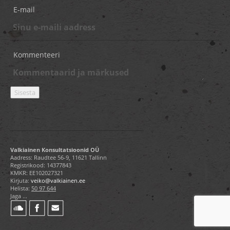
E-mail
Kommenteeri
Valkiainen Konsultatsioonid OÜ
Aadress: Raudtee 56-9, 11621 Tallinn
Registrikood: 14377843
KMKR: EE102027321
Kirjuta:
veiko@valkiainen.ee
Helista:
50 97 644
Jaga ...