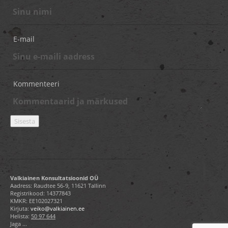
E-mail
Kommenteeri
Valkiainen Konsultatsioonid OÜ
Aadress: Raudtee 56-9, 11621 Tallinn
Registrikood: 14377843
KMKR: EE102027321
Kirjuta:
veiko@valkiainen.ee
Helista:
50 97 644
Jaga ...