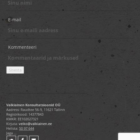
E-mail
Kommenteeri
Valkiainen Konsultatsioonid OÜ
Aadress: Raudtee 56-9, 11621 Tallinn
Registrikood: 14377843
KMKR: EE102027321
Kirjuta:
veiko@valkiainen.ee
Helista:
50 97 644
Jaga ...