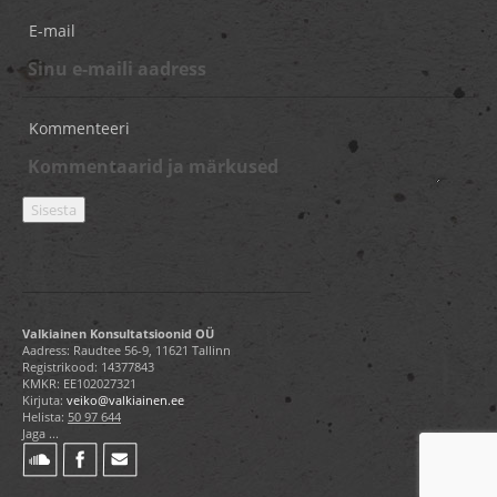
E-mail
Kommenteeri
Valkiainen Konsultatsioonid OÜ
Aadress: Raudtee 56-9, 11621 Tallinn
Registrikood: 14377843
KMKR: EE102027321
Kirjuta:
veiko@valkiainen.ee
Helista:
50 97 644
Jaga ...