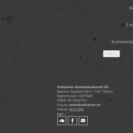
N
E-m
Kommente
Valkiainen Konsultatsioonid OÜ
Aadress: Raudtee 56-9, 11621 Tallinn
Registrikood: 14377843
KMKR: EE102027321
Kirjuta:
veiko@valkiainen.ee
Helista:
50 97 644
Jaga ...