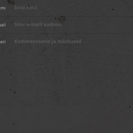
imi
ail
eri