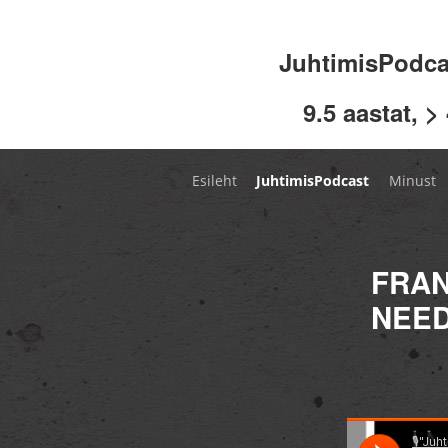
JuhtimisPodc
9.5 aastat, >
Esileht
JuhtimisPodcast
Minust
FRAN
NEED