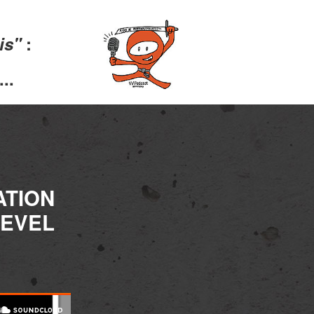
lis"
:
..
ATION
LEVEL