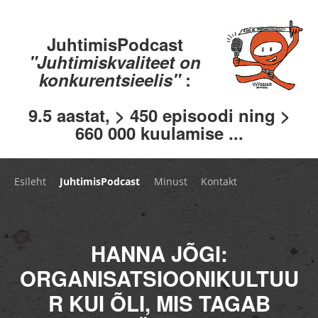
JuhtimisPodcast
"Juhtimiskvaliteet on
konkurentsieelis"
:
9.5 aastat, > 450 episoodi ning >
660 000 kuulamise ...
Esileht
JuhtimisPodcast
Minust
Kontakt
HANNA JÕGI:
ORGANISATSIOONIKULTUU
R KUI ÕLI, MIS TAGAB