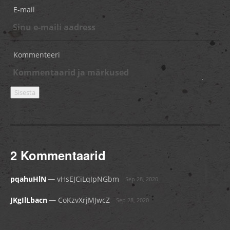
E-mail
Kommenteeri
2 Kommentaarid
_
pqahuHlN
vHsEJCiLqIpNGbm
Sep 28, 2020
_
JKgIlLbacn
CoKzvXrjMJwcZ
Sep 28, 2020