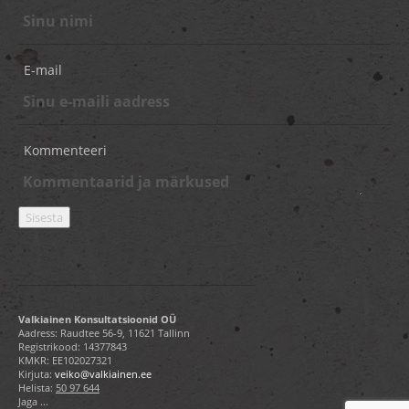
E-mail
Kommenteeri
Valkiainen Konsultatsioonid OÜ
Aadress: Raudtee 56-9, 11621 Tallinn
Registrikood: 14377843
KMKR: EE102027321
Kirjuta:
veiko@valkiainen.ee
Helista:
50 97 644
Jaga ...