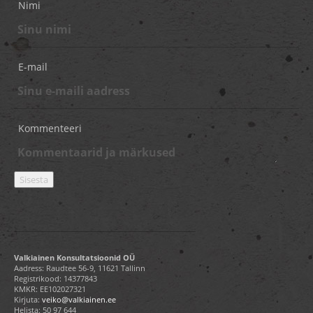
Nimi
E-mail
Kommenteeri
Valkiainen Konsultatsioonid OÜ
Aadress: Raudtee 56-9, 11621 Tallinn
Registrikood: 14377843
KMKR: EE102027321
Kirjuta:
veiko@valkiainen.ee
Helista:
50 97 644