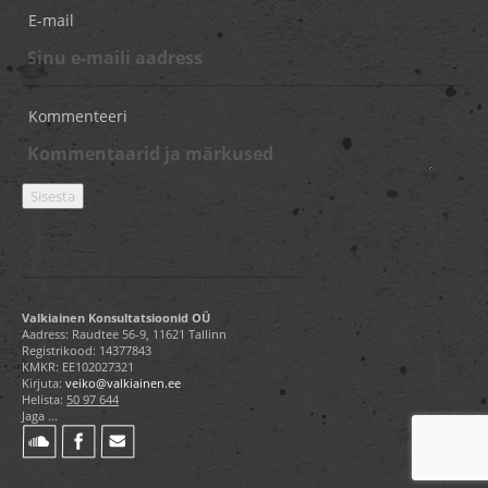
E-mail
Kommenteeri
Valkiainen Konsultatsioonid OÜ
Aadress: Raudtee 56-9, 11621 Tallinn
Registrikood: 14377843
KMKR: EE102027321
Kirjuta:
veiko@valkiainen.ee
Helista:
50 97 644
Jaga ...