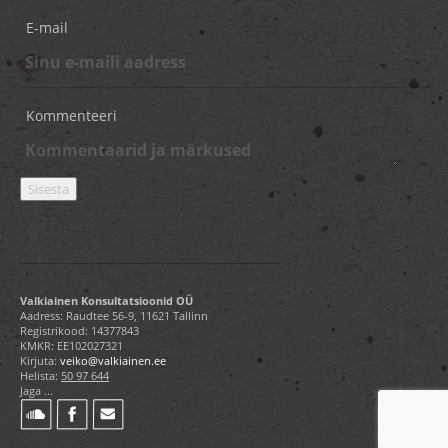
E-mail
Kommenteeri
Valkiainen Konsultatsioonid OÜ
Aadress: Raudtee 56-9, 11621 Tallinn
Registrikood: 14377843
KMKR: EE102027321
Kirjuta:
veiko@valkiainen.ee
Helista:
50 97 644
Jaga ...