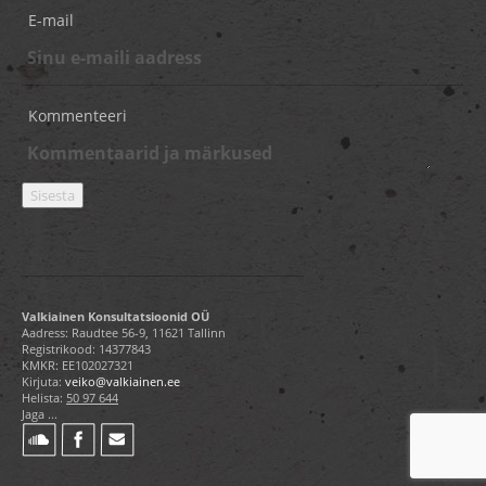
E-mail
Kommenteeri
Valkiainen Konsultatsioonid OÜ
Aadress: Raudtee 56-9, 11621 Tallinn
Registrikood: 14377843
KMKR: EE102027321
Kirjuta:
veiko@valkiainen.ee
Helista:
50 97 644
Jaga ...