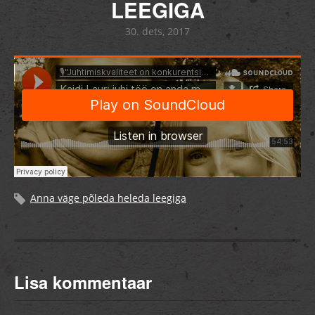
LEEGIGA
30. dets, 2017
Anna väge põleda heleda leegiga
Lisa kommentaar