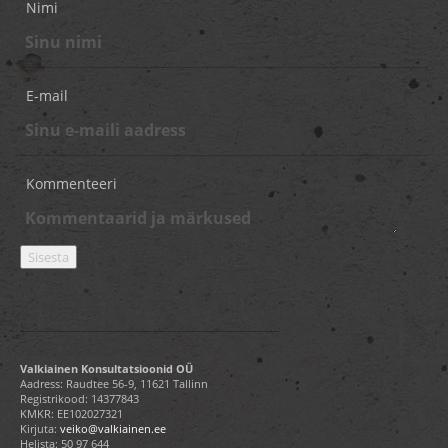
Nimi
E-mail
Kommenteeri
Valkiainen Konsultatsioonid OÜ
Aadress: Raudtee 56-9, 11621 Tallinn
Registrikood: 14377843
KMKR: EE102027321
Kirjuta:
veiko@valkiainen.ee
Helista:
50 97 644