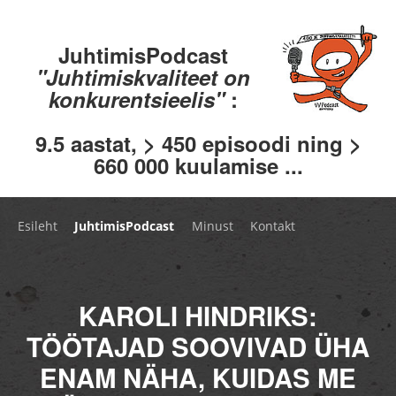
JuhtimisPodcast
"Juhtimiskvaliteet on
konkurentsieelis"
:
9.5 aastat, > 450 episoodi ning >
660 000 kuulamise ...
Esileht
JuhtimisPodcast
Minust
Kontakt
KAROLI HINDRIKS:
TÖÖTAJAD SOOVIVAD ÜHA
ENAM NÄHA, KUIDAS ME