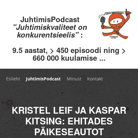
JuhtimisPodcast
"Juhtimiskvaliteet on
konkurentsieelis"
:
9.5 aastat, > 450 episoodi ning >
660 000 kuulamise ...
Esileht
JuhtimisPodcast
Minust
Kontakt
KRISTEL LEIF JA KASPAR
KITSING: EHITADES
PÄIKESEAUTOT