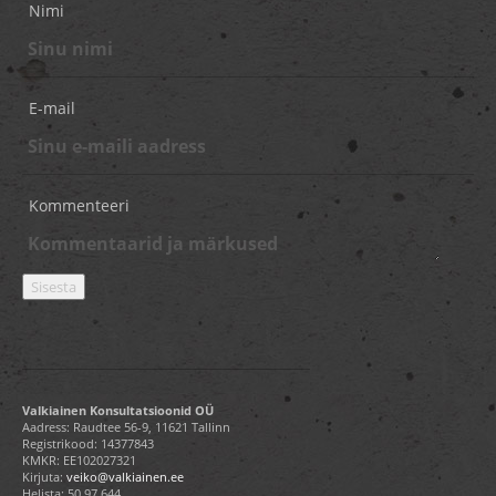
Nimi
E-mail
Kommenteeri
Valkiainen Konsultatsioonid OÜ
Aadress: Raudtee 56-9, 11621 Tallinn
Registrikood: 14377843
KMKR: EE102027321
Kirjuta:
veiko@valkiainen.ee
Helista:
50 97 644