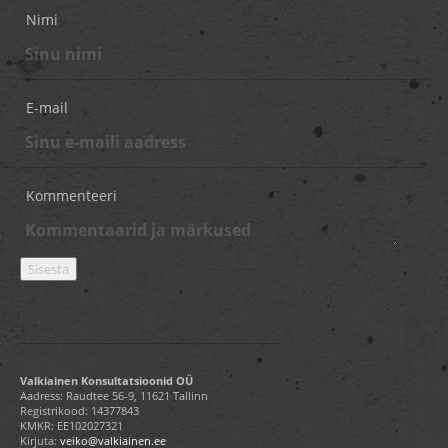
Nimi
E-mail
Kommenteeri
Valkiainen Konsultatsioonid OÜ
Aadress: Raudtee 56-9, 11621 Tallinn
Registrikood: 14377843
KMKR: EE102027321
Kirjuta:
veiko@valkiainen.ee