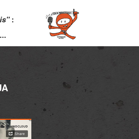
lis"
:
..
JA