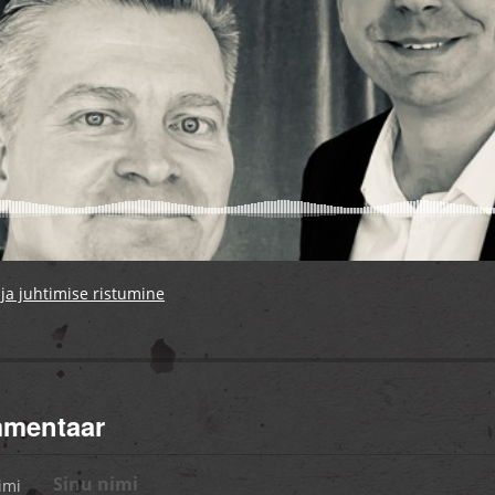
ja juhtimise ristumine
mmentaar
imi