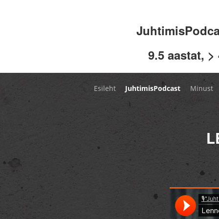
JuhtimisPodc
9.5 aastat, >
Esileht
JuhtimisPodcast
Minust
L