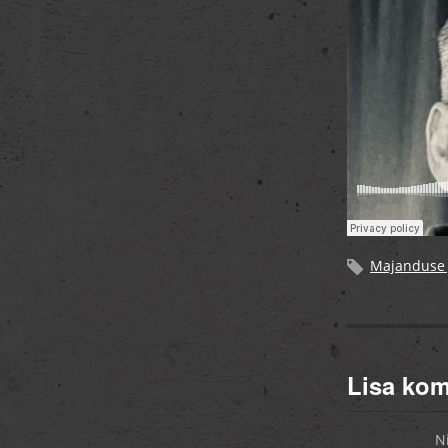
Majanduse 
Lisa ko
N