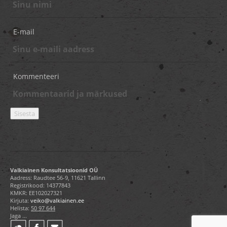
E-mail
Kommenteeri
Valkiainen Konsultatsioonid OÜ
Aadress: Raudtee 56-9, 11621 Tallinn
Registrikood: 14377843
KMKR: EE102027321
Kirjuta:
veiko@valkiainen.ee
Helista:
50 97 644
Jaga ...