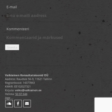
E-mail
Kommenteeri
Valkiainen Konsultatsioonid OÜ
Aadress: Raudtee 56-9, 11621 Tallinn
Registrikood: 14377843
KMKR: EE102027321
Kirjuta:
veiko@valkiainen.ee
Helista:
50 97 644
Jaga ...