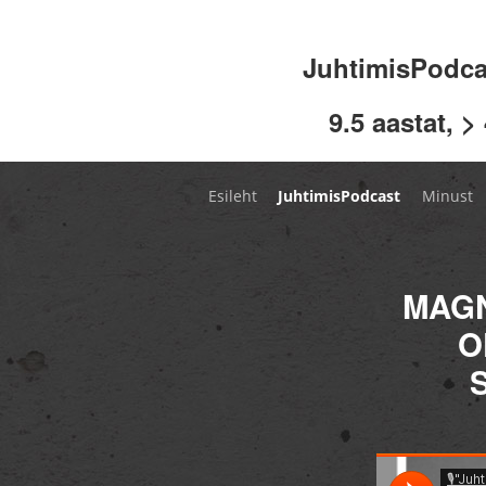
JuhtimisPodc
9.5 aastat, >
Esileht
JuhtimisPodcast
Minust
MAGN
O