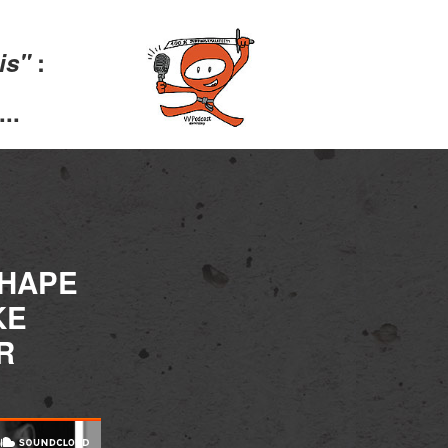
lis"
:
..
SHAPE
KE
R