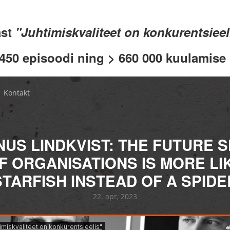
ast
"Juhtimiskvaliteet on konkurentsiee
 450 episoodi ning > 660 000 kuulamise .
Kontakt
US LINDKVIST: THE FUTURE 
F ORGANISATIONS IS MORE LI
STARFISH INSTEAD OF A SPIDE
22. apr, 2023