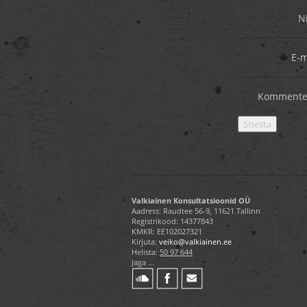
N
E-m
Kommente
Valkiainen Konsultatsioonid OÜ
Aadress: Raudtee 56-9, 11621 Tallinn
Registrikood: 14377843
KMKR: EE102027321
Kirjuta:
veiko@valkiainen.ee
Helista:
50 97 644
Jaga ...