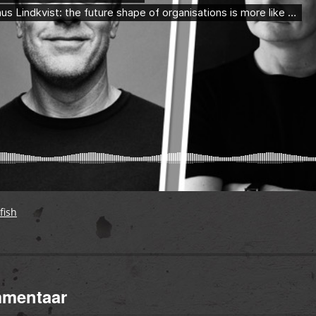
fish
mmentaar