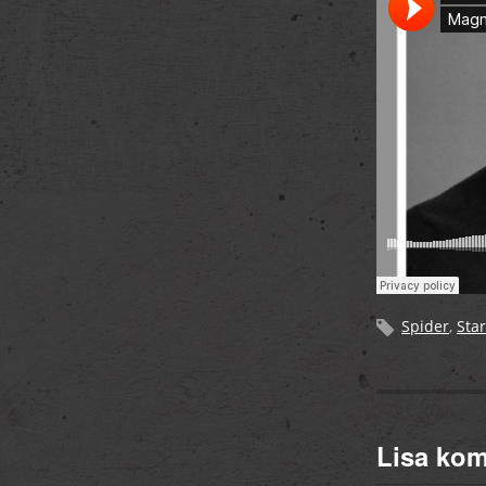
Spider
,
Star
Lisa ko