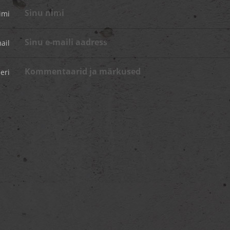
imi
ail
eri