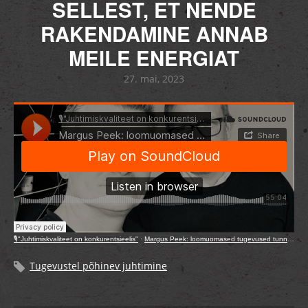
SELLEST, ET NENDE
RAKENDAMINE ANNAB
MEILE ENERGIAT
27. mai, 2023
🎙️"Juhtimiskvaliteet on konkurentsieelis"
·
Margus Peek: loomuomased tugevused tunneb ära sellest, et nende rakendamine annab meile energiat
Tugevustel põhinev juhtimine