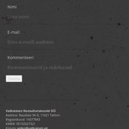
Nimi
E-mail
Kommenteeri
Valkiainen Konsultatsioonid OÜ
Aadress: Raudtee 56-9, 11621 Tallinn
Registrikood: 14377843
KMKR: EE102027321
Kirjuta:
veiko@valkiainen.ee