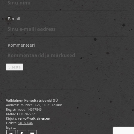
E-mail
Kommenteeri
Valkiainen Konsultatsioonid OÜ
Aadress: Raudtee 56-9, 11621 Tallinn
Registrikood: 14377843
KMKR: EE102027321
Kirjuta:
veiko@valkiainen.ee
Helista:
50 97 644
Jaga ...