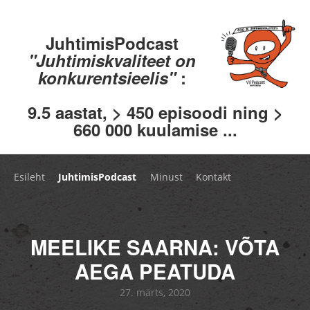
JuhtimisPodcast
"Juhtimiskvaliteet on
konkurentsieelis"
:
9.5 aastat, > 450 episoodi ning >
660 000 kuulamise ...
Esileht
JuhtimisPodcast
Minust
Kontakt
MEELIKE SAARNA: VÕTA
AEGA PEATUDA
27. märts, 2020