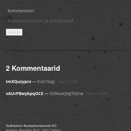
Kommenteeri
2 Kommentaarid
_
ImXQuzypcv
EUCrSxyJ
May 16, 2020
_
vAUrPBwybpqOCE
DSfAvaQVgTKZrw
May 16, 2020
Valkiainen Konsultatsioonid OÜ
Aadress: Raudtee 56-9, 11621 Tallinn