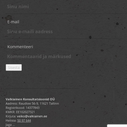
E-mail
Kommenteeri
Valkiainen Konsultatsioonid OÜ
Aadress: Raudtee 56-9, 11621 Tallinn
Registrikood: 14377843
KMKR: EE102027321
Kirjuta:
veiko@valkiainen.ee
Helista:
50 97 644
Jaga ...