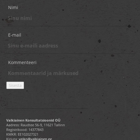
Nimi
E-mail
Kommenteeri
Valkiainen Konsultatsioonid OÜ
Aadress: Raudtee 56-9, 11621 Tallinn
Registrikood: 14377843
KMKR: EE102027321
Kirjuta:
veiko@valkiainen.ee