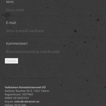
Nimi
E-mail
Kommenteeri
Valkiainen Konsultatsioonid OÜ
Aadress: Raudtee 56-9, 11621 Tallinn
Registrikood: 14377843
KMKR: EE102027321
Kirjuta:
veiko@valkiainen.ee
Helista:
50 97 644