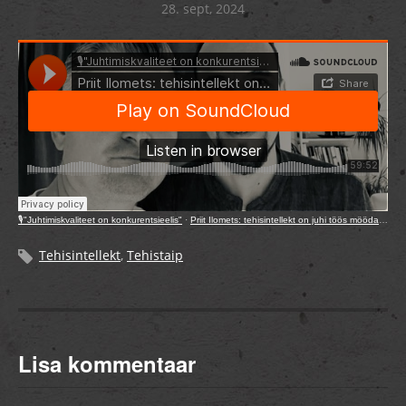
28. sept, 2024
🎙️"Juhtimiskvaliteet on konkurentsieelis"
·
Priit Ilomets: tehisintellekt on juhi töös möödapääsmatu
Tehisintellekt
,
Tehistaip
Lisa kommentaar