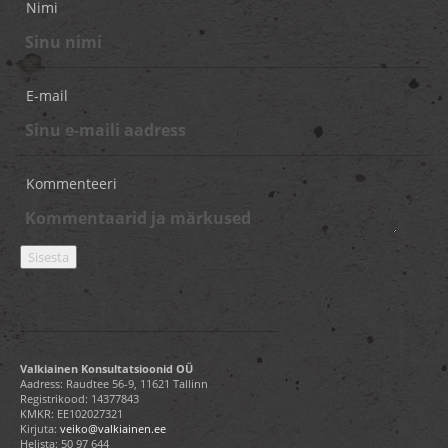
Nimi
E-mail
Kommenteeri
Valkiainen Konsultatsioonid OÜ
Aadress: Raudtee 56-9, 11621 Tallinn
Registrikood: 14377843
KMKR: EE102027321
Kirjuta:
veiko@valkiainen.ee
Helista:
50 97 644