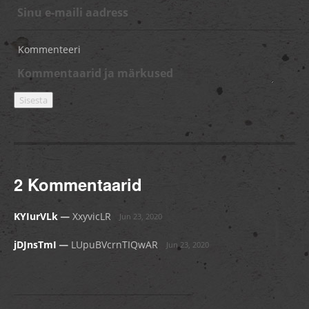
Kommenteeri
2 Kommentaarid
_
KYIurVLk
XxyvicLR
Jun 23, 2020
_
jDJnsTmI
LUpuBVcrnTIQwAR
Jun 23, 2020