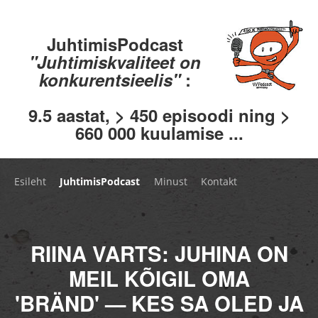
JuhtimisPodcast
"Juhtimiskvaliteet on
konkurentsieelis"
:
9.5 aastat, > 450 episoodi ning >
660 000 kuulamise ...
Esileht
JuhtimisPodcast
Minust
Kontakt
RIINA VARTS: JUHINA ON
MEIL KÕIGIL OMA
'BRÄND' — KES SA OLED JA