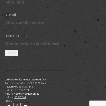
E-mail
Kommenteeri
Valkiainen Konsultatsioonid OÜ
Aadress: Raudtee 56-9, 11621 Tallinn
Registrikood: 14377843
KMKR: EE102027321
Kirjuta:
veiko@valkiainen.ee
Helista:
50 97 644
Jaga ...