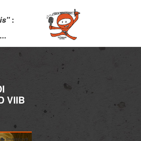
lis"
:
..
I
 VIIB