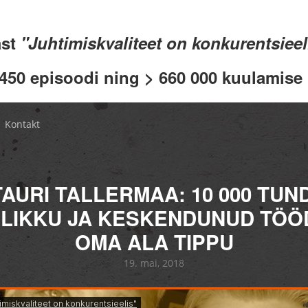
ast
"Juhtimiskvaliteet on konkurentsiee
 450 episoodi ning > 660 000 kuulamise .
Kontakt
TAURI TALLERMAA: 10 000 TUND
LIKKU JA KESKENDUNUD TÖÖD
OMA ALA TIPPU
19. mai, 2018