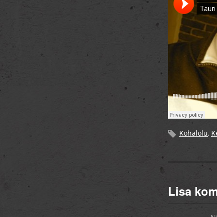
Kohalolu
,
K
Lisa ko