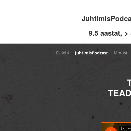
JuhtimisPodc
9.5 aastat, >
Esileht
JuhtimisPodcast
Minust
TEAD