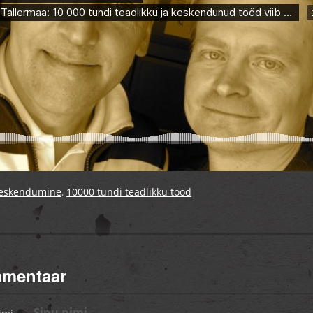
eskendumine
,
10000 tundi teadlikku tööd
mmentaar