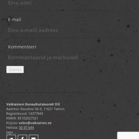
E-mail
Kommenteeri
Valkiainen Konsultatsioonid OÜ
Aadress: Raudtee 56-9, 11621 Tallinn
Registrikood: 14377843
KMKR: EE102027321
Kirjuta:
veiko@valkiainen.ee
Helista:
50 97 644
Jaga ...