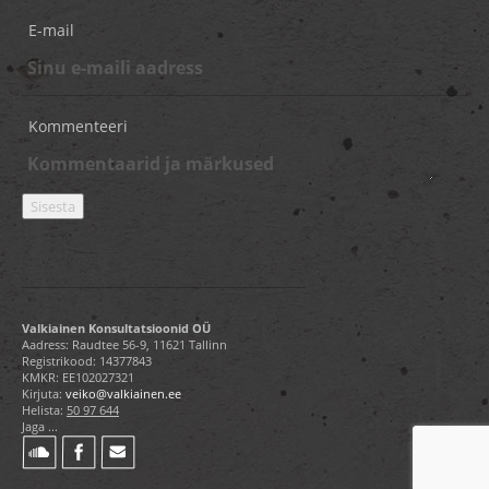
E-mail
Kommenteeri
Valkiainen Konsultatsioonid OÜ
Aadress: Raudtee 56-9, 11621 Tallinn
Registrikood: 14377843
KMKR: EE102027321
Kirjuta:
veiko@valkiainen.ee
Helista:
50 97 644
Jaga ...