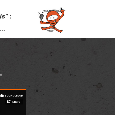
lis"
:
..
L