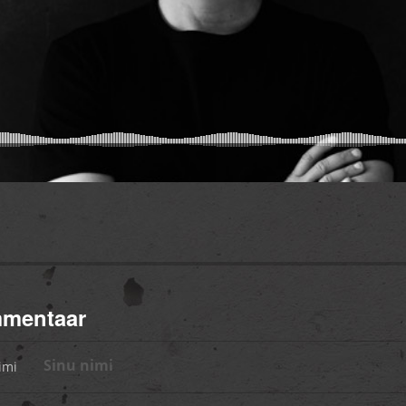
mmentaar
imi