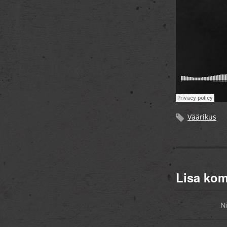
Väärikus
Lisa ko
N