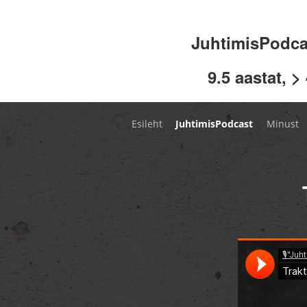
JuhtimisPodc
9.5 aastat, >
Esileht
JuhtimisPodcast
Minust