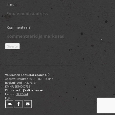
E-mail
Kommenteeri
Valkiainen Konsultatsioonid OÜ
Aadress: Raudtee 56-9, 11621 Tallinn
Registrikood: 14377843
KMKR: EE102027321
Kirjuta:
veiko@valkiainen.ee
Helista:
50 97 644
Jaga ...