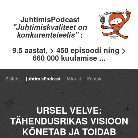
JuhtimisPodcast
"Juhtimiskvaliteet on
konkurentsieelis"
:
9.5 aastat, > 450 episoodi ning >
660 000 kuulamise ...
Esileht
JuhtimisPodcast
Minust
Kontakt
URSEL VELVE:
TÄHENDUSRIKAS VISIOON
KÕNETAB JA TOIDAB