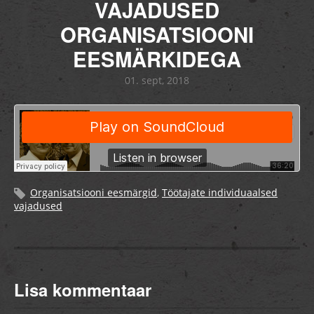
VAJADUSED
ORGANISATSIOONI
EESMÄRKIDEGA
01. sept, 2018
Organisatsiooni eesmärgid
,
Töötajate individuaalsed
vajadused
Lisa kommentaar