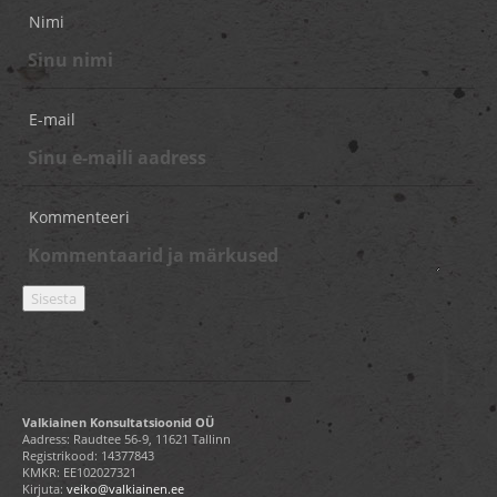
Nimi
E-mail
Kommenteeri
Valkiainen Konsultatsioonid OÜ
Aadress: Raudtee 56-9, 11621 Tallinn
Registrikood: 14377843
KMKR: EE102027321
Kirjuta:
veiko@valkiainen.ee