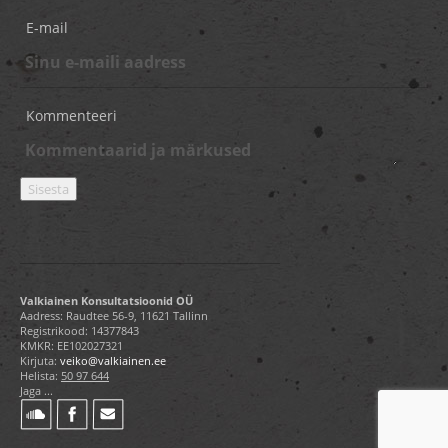
E-mail
Kommenteeri
Valkiainen Konsultatsioonid OÜ
Aadress: Raudtee 56-9, 11621 Tallinn
Registrikood: 14377843
KMKR: EE102027321
Kirjuta:
veiko@valkiainen.ee
Helista:
50 97 644
Jaga ...