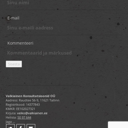
E-mail
Kommenteeri
Valkiainen Konsultatsioonid OÜ
Aadress: Raudtee 56-9, 11621 Tallinn
Registrikood: 14377843
KMKR: EE102027321
Kirjuta:
veiko@valkiainen.ee
Helista:
50 97 644
Jaga ...